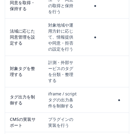
同意を取得・
の取得と保持
●
保持する
を行う
対象地域や運
法域に応じた
用方針に応じ
同意管理を設
て、情報提供
●
定する
や同意・拒否
の設定を行う
計測・外部サ
対象タグを整
ービスのタグ
理する
を分類・整理
する
iframe / script
タグ出力を制
タグの出力条
●
御する
件を制御する
CMSの実装サ
プラグインの
ポート
実装を行う